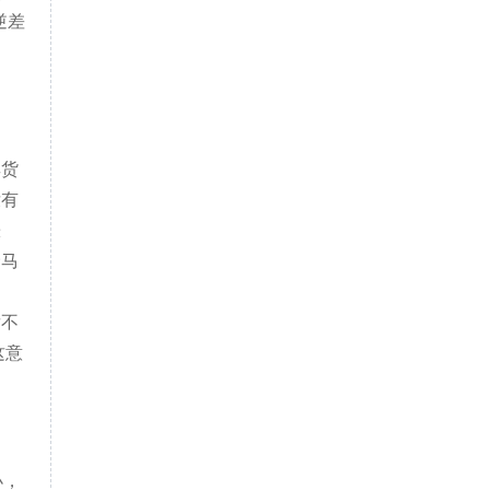
逆差
其货
没有
涨
野马
发不
这意
小，