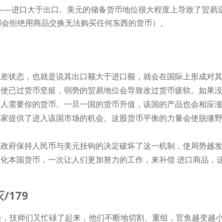
）——进口大于出口。美元的储备货币地位很大程度上导致了贸易
都会拒绝用商品交换无法购买任何东西的货币）。
顺差状态，也就是说其出口额大于进口额，就会在国际上形成对
会使已过货币坚挺，弱势的贸易地位会导致改过货币疲软。如果
有人需要你的货币。一旦一国的货币升值，该国的产品也会相应
国家提供了进入该国市场的机会。这股货币平衡的力量会使脱缰
国政府保持人民币与美元挂钩的决定破坏了这一机制，使局势越
化本国货币，一次让人们更加努力的工作，来补偿 进口商品，
。
/179
击，技师们又忙碌了起来，他们不断地切割、重组，官鱼越变越