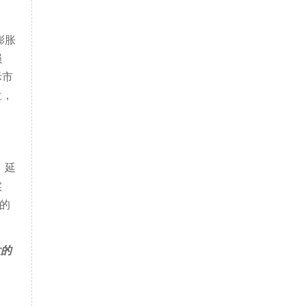
膨胀
损
际市
位，
、延
实
的
大的