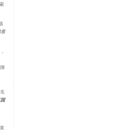
索
该
储蓄
板，
。
些障
（生
亚国
美