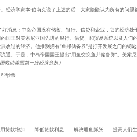
。经济学家本·伯南克说了上述的话，大家隐隐认为所有的问题
了好消息：中岛帝国没有储蓄、银行、信贷和企业，它的经济处
国的国王对美索尼亚国先进的银行、借贷、和贸易系统以及人们
展改过的经济。他推测拥有”鱼邦储备券“是打开发展之门的钥匙
流通。于是，中岛帝国国王提出”用鱼交换鱼邦储备券“。美索尼
国救助美国第一次经济危机）
这些钞票：
息
可用贷款增加——降低贷款利息——解决通鱼膨胀——提高人们