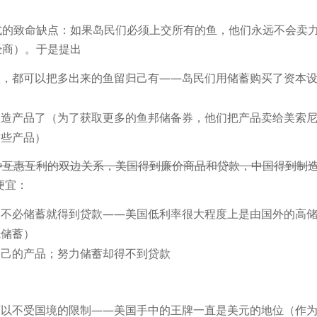
式的致命缺点：如果岛民们必须上交所有的鱼，他们永远不会卖
经商）。于是提出
人，都可以把多出来的鱼留归己有——岛民们用储蓄购买了资本
制造产品了（为了获取更多的鱼邦储备券，他们把产品卖给美索
这些产品）
种互惠互利的双边关系，美国得到廉价商品和贷款，中国得到制
便宜：
；不必储蓄就得到贷款——美国低利率很大程度上是由国外的高
先储蓄）
自己的产品；努力储蓄却得不到贷款
可以不受国境的限制——美国手中的王牌一直是美元的地位（作