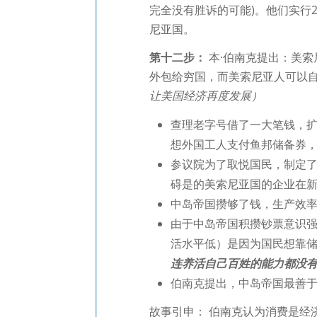
完全没有胜诉的可能)。他们实行
尼亚国。
第十二步：
本·伯南克提出：美
外包给穷国，而美索尼亚人可以
让美国经济再度发展）
查理老字号借了一大笔钱，
想外国工人支付鱼邦储备券
参议院为了取悦国民，制定
碍是的美索尼亚国的企业在
中岛帝国攒够了钱，生产效
由于中岛帝国积攒钞票意识
活水平低）是因为国民想靠
连养活自己百姓的能力都没
伯南克提出，中岛帝国最善
故事引申： 伯南克认为消费是经