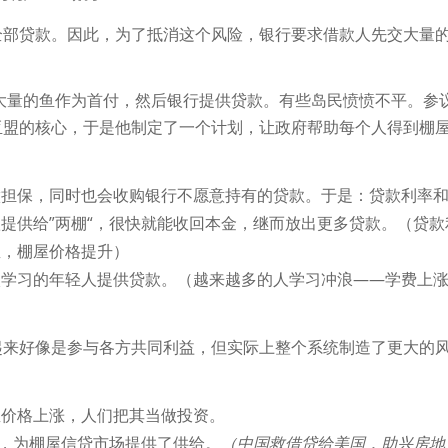
全部贷款。因此，为了抵消这个风险，银行要求借款人先交大量
大量的鱼作为首付，然后银行提供贷款。有些岛民愤愤不平。参
亚盟的核心，于是他制定了一个计划，让政府帮助每个人得到棚
做担保，同时也会收购银行不愿意持有的贷款。于是：贷款利率
提供给”两棚“，很快就能收回本金，继而放出更多贷款。（贷款
屋，棚屋价格提升）
校学习的年轻人提供贷款。（越来越多的人学习冲浪——学费上
起来好像是参与各方共同利益，但实际上整个系统制造了更大的
屋价格上涨，人们把其当做投资。
入，为棚屋信贷市场提供了供给。
（中国救借贷给美国，助兴房地