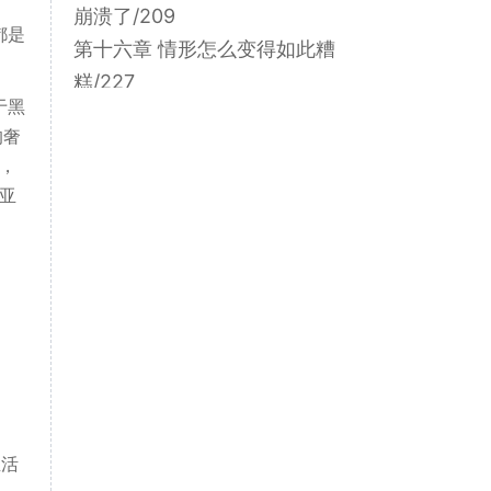
崩溃了/209
都是
第十六章 情形怎么变得如此糟
糕/227
于黑
第十七章 缓兵之计/241
的奢
第十八章 占领华孚街/255
，
第十九章 无鱼不起浪/273
亚
个人理解：
生活