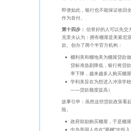
即便如此，银行也不能保证收回
作为首付。
第十四步：
信誉好的人可以先交
克里夫认为：拥有棚屋是美索尼
款。创办了两个半官方机构：
棚利美和棚地美为棚屋贷款
贷标准急剧降低，银行将贷款
率下降，越来越多人购买棚
学利美旨在为想进入冲浪学
——贷款额度提高）
故事引申：虽然这些贷款政策看
险。
政府鼓励购买棚屋，于是棚
中岛帝国人也在”两棚“中投