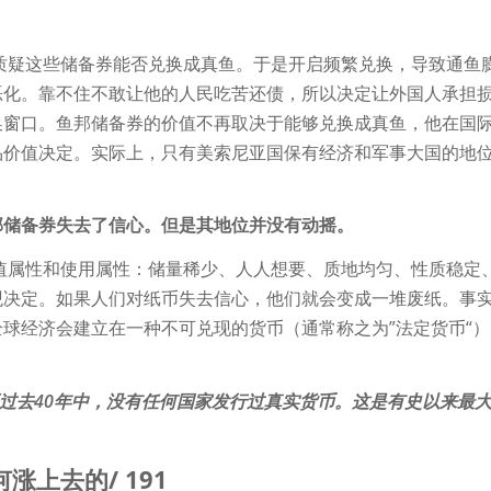
质疑这些储备券能否兑换成真鱼。于是开启频繁兑换，导致通鱼
恶化。靠不住不敢让他的人民吃苦还债，所以决定让外国人承担
换窗口。鱼邦储备券的价值不再取决于能够兑换成真鱼，他在国
品价值决定。实际上，只有美索尼亚国保有经济和军事大国的地
邦储备券失去了信心。但是其地位并没有动摇。
值属性和使用属性：储量稀少、人人想要、质地均匀、性质稳定
观决定。如果人们对纸币失去信心，他们就会变成一堆废纸。事
球经济会建立在一种不可兑现的货币（通常称之为”法定货币“）
再过去40年中，没有任何国家发行过真实货币。这是有史以来最
涨上去的/ 191