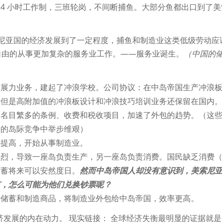
24 小时工作制，三班轮岗，不间断捕鱼。大部分鱼都出口到了美
索尼亚国的经济发展到了一定程度，捕鱼和制造业这类低级劳动应
自由的从事更加复杂的服务业工作。——服务业诞生。
（中国的
扩展力业务，建起了冲浪学校。公司协议：在中岛帝国生产冲浪
，但是高附加值的冲浪板设计和冲浪技巧培训业务还保留在国内
了名目繁多的条例、收费和税收项目，加速了外包的趋势。（这
新的岛际竞争中举步维艰）
率提高，开始从事制造业。
强烈，导致一座岛负责生产，另一座岛负责消费。国民缺乏消费
储蓄将来可以安然度日。
然而中岛帝国人却没有意识到，美索尼
有，怎么可能为他们兑换钞票呢？
于储蓄和制造商品，将制造业外包给中岛帝国，效率更高。
济发展的内在动力。 现实链接： 全球经济失衡最明显的证据就是